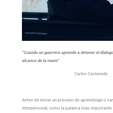
“Cuando un guerrero aprende a detener el dialogo
alcance de la mano”
Carlos Castaneda
Antes de iniciar un proceso de aprendizaje o c
interpersonal, como la palanca más importante en