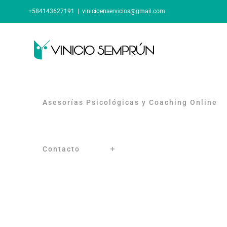
Skip
+584143627191
|
vinicioenservicios@gmail.com
to
content
Asesorías Psicológicas y Coaching Online
Contacto