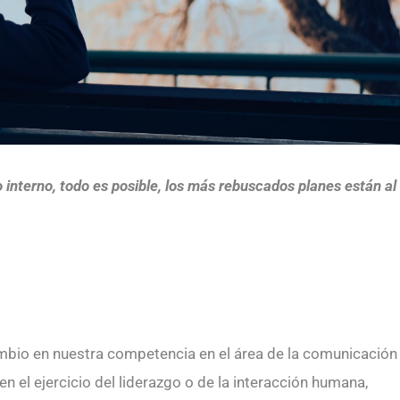
 interno, todo es posible, los más rebuscados planes están al
ambio en nuestra competencia en el área de la comunicación
 el ejercicio del liderazgo o de la interacción humana,