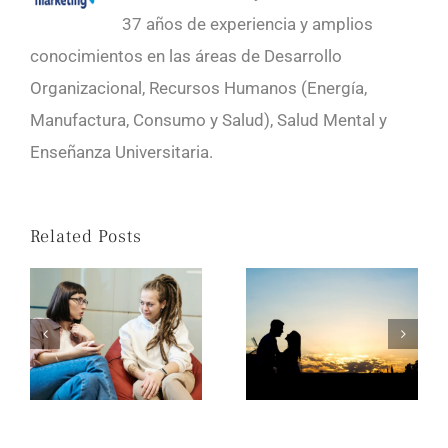
37 años de experiencia y amplios
conocimientos en las áreas de Desarrollo
Organizacional, Recursos Humanos (Energía,
Manufactura, Consumo y Salud), Salud Mental y
Enseñanza Universitaria.
Related Posts
LA ESCUCHA ETICA NOS HACE HUMANOS
EL EGO, UN OBSTACULO EN LAS RELACIONES