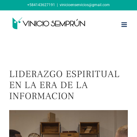
Skip
+584143627191
|
vinicioenservicios@gmail.com
to
content
LIDERAZGO ESPIRITUAL
EN LA ERA DE LA
INFORMACION
View
Larger
Image