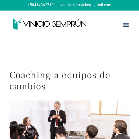
Skip
+584143627191
|
vinicioenservicios@gmail.com
to
content
Coaching a equipos de
cambios
View
Larger
Image